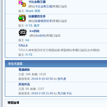
卡比金剛王國
網站[
卡比金剛王國
]專屬討論區
版主:
Shark
,
喫茶
快樂耀西世界
網站[
快樂耀西世界
]專屬討論區
版主:
H.Y.E
,
瘋牙
Ice的站
網站[
Ice的站
]專屬討論區
版主:
Ice
T.P.U.A
T.P.U.A-神奇寶貝非官方聯盟組織 聯盟網站專屬討論區(合作關係)
版主:
H.Y.E
非任天堂區
電腦網路
主題: 189, 帖數: 1518
最後發表:
2018-9-16 02:50
by
慎司彥
其他作品
主題: 58, 帖數: 1157
最後發表:
2018-2-28 21:40
by
馬力歐卡比
聯盟論壇