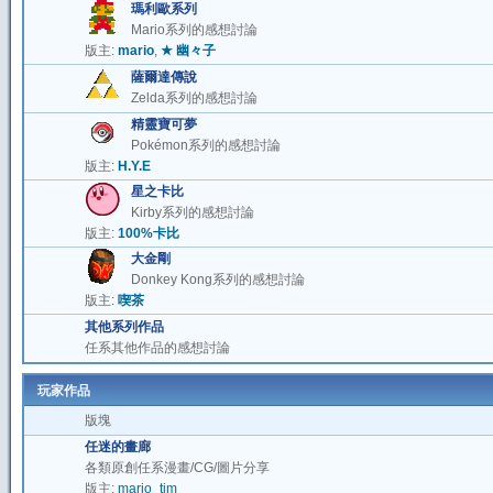
瑪利歐系列
Mario系列的感想討論
版主:
mario
,
★ 幽々子
薩爾達傳說
Zelda系列的感想討論
精靈寶可夢
Pokémon系列的感想討論
版主:
H.Y.E
星之卡比
Kirby系列的感想討論
版主:
100%卡比
大金剛
Donkey Kong系列的感想討論
版主:
喫茶
其他系列作品
任系其他作品的感想討論
玩家作品
版塊
任迷的畫廊
各類原創任系漫畫/CG/圖片分享
版主:
mario_tim