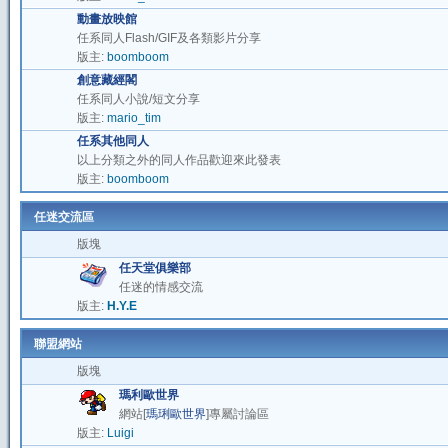
動畫放映館
任系同人Flash/GIF及各類影片分享
版主:
boomboom
創意藏經閣
任系同人小說/短文分享
版主:
mario_tim
任系其他同人
以上分類之外的同人作品歡迎來此發表
版主:
boomboom
任迷交流區
版塊
任天堂俱樂部
任迷的情感交流
版主:
H.Y.E
聯盟網站
版塊
瑪利歐世界
網站[
瑪琍歐世界
]專屬討論區
版主:
Luigi