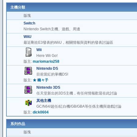
主機分類
版塊
Switch
Nintendo Switch主機、遊戲、周邊
WiiU
最近剛在E3發表的WiiU，相關情報與資料的發表討論區
Wii
Here Wii Go!
版主:
mariomario258
Nintendo DS
目前當紅的掌機DS!
版主:
★ 幽々子
Nintendo 3DS
任天堂新出的3DS主機，有任何情報歡迎在此討論
其他主機
GC/N64/超任/紅白機/GB/GBA等任係主機與遊戲討論
版主:
dick0604
系列作品
版塊